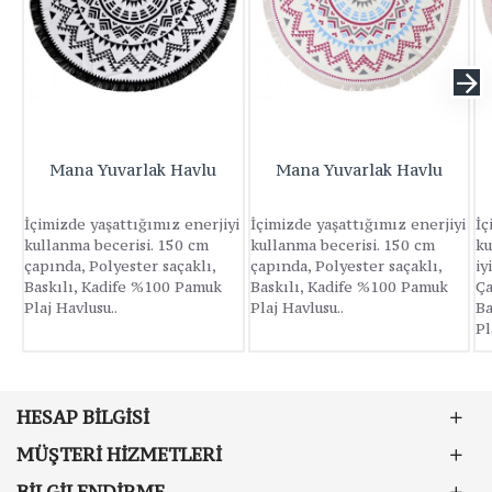
Mana Yuvarlak Havlu
Mana Yuvarlak Havlu
İçimizde yaşattığımız enerjiyi
İçimizde yaşattığımız enerjiyi
İç
kullanma becerisi. 150 cm
kullanma becerisi. 150 cm
ku
çapında, Polyester saçaklı,
çapında, Polyester saçaklı,
iy
Baskılı, Kadife %100 Pamuk
Baskılı, Kadife %100 Pamuk
Ça
Plaj Havlusu..
Plaj Havlusu..
Ba
Pl
HESAP BILGISI
MÜŞTERI HIZMETLERI