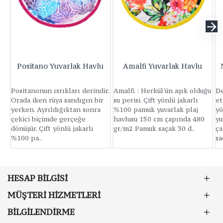
Positano Yuvarlak Havlu
Amalfi Yuvarlak Havlu
Positanonun ısrıkları derindir.
Amalfi : Herkül'ün aşık olduğu
De
Orada iken rüya sandıgın bir
su perisi. Çift yönlü jakarlı
et
yerken. Ayrıldığıktan sonra
%100 pamuk yuvarlak plaj
yö
çekici biçimde gerçeğe
havlusu 150 cm çapında 480
yu
dönüşür. Çift yönlü jakarlı
gr/m2 Pamuk saçak 30 d..
ça
%100 pa..
sa
HESAP BILGISI
MÜŞTERI HIZMETLERI
BILGILENDIRME