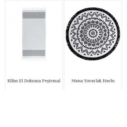
Kilim El Dokuma Peştemal
Mana Yuvarlak Havlu
Özel olarak kara tezgahta
İçimizde yaşattığımız enerjiyi
dokunmuş fine kumaş ile
kullanma becerisi. 150 cm
hamam ruhunu birleştirdik...
çapında, Polyester saçaklı,
Baskılı, Kadife %100 Pamuk
Pl..